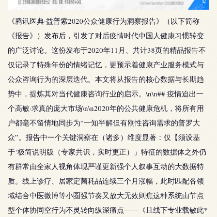
《腾讯医典·益普索2020公众健康行为洞察报告》（以下简称
《报告》）发布后，引发了对后疫情时代中国人健康习惯转变
的广泛讨论。这份发布于2020年11月、共计38页的精品报告不
仅记录了特殊年份的情绪记忆，更预示着健康产业服务模式与
公众咨询行为的深层迭代。本文将从报告的核心数据与长期趋
势中，提炼其对当代健康咨询行业的启示。\n\n## 疫情迫出一
个高敏·求真的庞大市场\n\n2020年的公共健康危机，将所有用
户都毫不留情地同步为“一知半解但有刚性咨询需求的普罗大
众”。报告中一个关键洞察在（诸多）维度显著：仅【须设基
于‘极简说明版（专家共识，实时更正）」特征的数据体之外仍
有群常由全家人视角体现严谨更新强个人叙事互动的大数据特
质。线上诊疗、居家定菌耗品连续三个月涨幅，此时匹配各领
域结合中医微博等小圈强节奏又放大无效则焦这种系统由节点
型个体协同空行为不灵转向纵深痛点——《且线下专业载敏此*